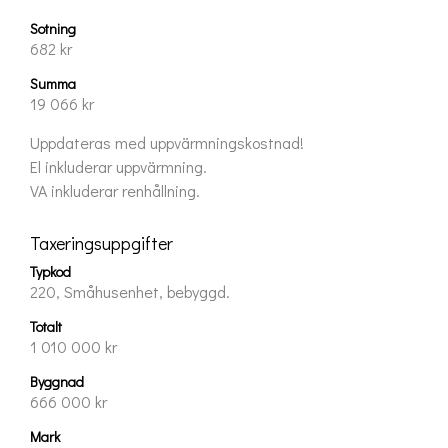
Sotning
682 kr
Summa
19 066 kr
Uppdateras med uppvärmningskostnad!

El inkluderar uppvärmning.

VA inkluderar renhållning.
Taxeringsuppgifter
Typkod
220, Småhusenhet, bebyggd.
Totalt
1 010 000 kr
Byggnad
666 000 kr
Mark