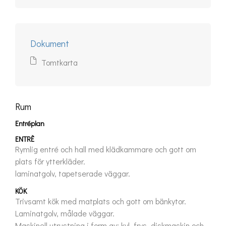
Dokument
Tomtkarta
Rum
Entréplan
ENTRÈ
Rymlig entré och hall med klädkammare och gott om 
plats för ytterkläder.

laminatgolv, tapetserade väggar.
KÖK
Trivsamt kök med matplats och gott om bänkytor.

Laminatgolv, målade väggar.

Maskinell utrustning i form av; kyl, frys, diskmaskin och 