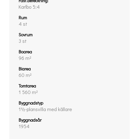
Fast.beteckning:
Karlbo 5:4
Rum
4 st
Sovrum
3 st
Boarea
96 m²
Biarea
60 m²
Tomtarea
1 560 m²
Byggnadstyp
1½-plansvilla med källare
Byggnadsår
1954