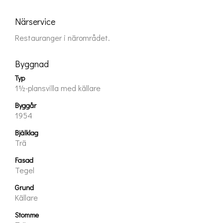
Närservice
Restauranger i närområdet.
Byggnad
Typ
1½-plansvilla med källare
Byggår
1954
Bjälklag
Trä
Fasad
Tegel
Grund
Källare
Stomme