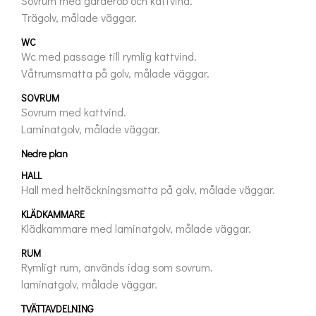
Sovrum med garderob och kattvind.

Trägolv, målade väggar.
WC
Wc med passage till rymlig kattvind.

Våtrumsmatta på golv, målade väggar.
SOVRUM
Sovrum med kattvind.

Laminatgolv, målade väggar.
Nedre plan
HALL
Hall med heltäckningsmatta på golv, målade väggar.
KLÄDKAMMARE
Klädkammare med laminatgolv, målade väggar.
RUM
Rymligt rum, används idag som sovrum.

laminatgolv, målade väggar.
TVÄTTAVDELNING