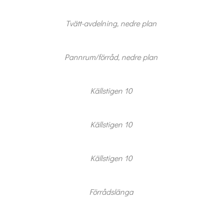
Tvätt-avdelning, nedre plan
Pannrum/förråd, nedre plan
Källstigen 10
Jag är intresserad
Jag vill gå på visning
Jag
Källstigen 10
skulle
också
vilja få
min
Källstigen 10
bostad
värderad
Förrådslänga