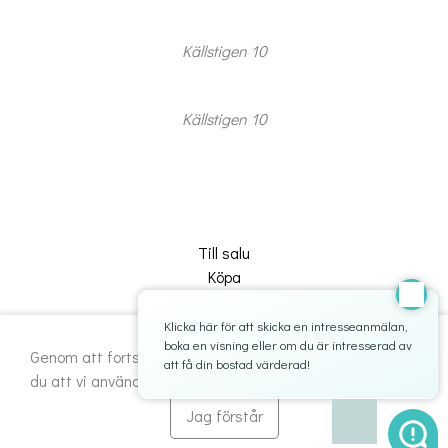
Källstigen 10
Källstigen 10
Jag har tagit
del av
inform
behand
Till salu
person
och s
Köpa
till at
Sälja
uppgif
Referensförsäljningar
Klicka här för att skicka en intresseanmälan,
sparas
boka en visning eller om du är intresserad av
Om oss
Genom att fortsätta använda webbplatsen godkänner
Avbryt
Skicka
att få din bostad värderad!
du att vi använder kakor (cookies).
Läs mer om kakor
.
Markustorget 1, 774 30 Avesta
Jag förstår
mari@maklarnadb.se