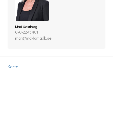
Mari Qvistberg
070-2245401
mari@maklarnadb.se
Karta