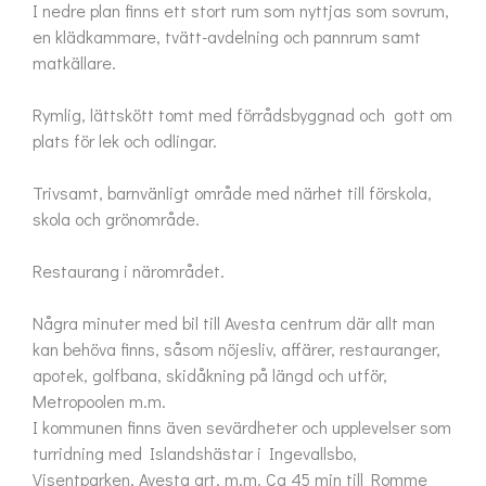
I nedre plan finns ett stort rum som nyttjas som sovrum, 
en klädkammare, tvätt-avdelning och pannrum samt 
matkällare.

Rymlig, lättskött tomt med förrådsbyggnad och  gott om 
plats för lek och odlingar.

Trivsamt, barnvänligt område med närhet till förskola, 
skola och grönområde.

Restaurang i närområdet. 

Några minuter med bil till Avesta centrum där allt man 
kan behöva finns, såsom nöjesliv, affärer, restauranger, 
apotek, golfbana, skidåkning på längd och utför, 
Metropoolen m.m. 

I kommunen finns även sevärdheter och upplevelser som 
turridning med Islandshästar i Ingevallsbo, 
Visentparken, Avesta art, m.m. Ca 45 min till Romme 