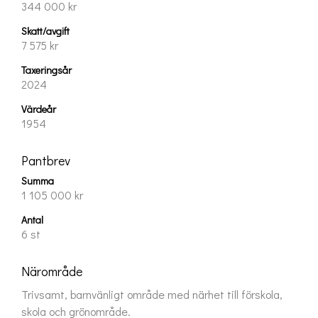
344 000 kr
Skatt/avgift
7 575 kr
Taxeringsår
2024
Värdeår
1954
Pantbrev
Summa
1 105 000 kr
Antal
6 st
Närområde
Trivsamt, barnvänligt område med närhet till förskola, 
skola och grönområde.