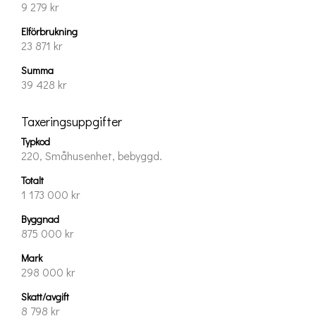
9 279 kr
Elförbrukning
23 871 kr
Summa
39 428 kr
Taxeringsuppgifter
Typkod
220, Småhusenhet, bebyggd.
Totalt
1 173 000 kr
Byggnad
875 000 kr
Mark
298 000 kr
Skatt/avgift
8 798 kr