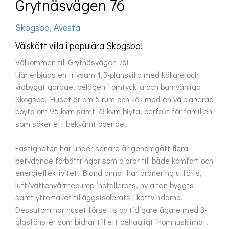
Grytnäsvägen 76
Skogsbo, Avesta
Välskött villa i populära Skogsbo!
Välkommen till Grytnäsvägen 76!

Här erbjuds en trivsam 1,5-plansvilla med källare och 
vidbyggt garage, belägen i omtyckta och barnvänliga 
Skogsbo. Huset är om 5 rum och kök med en välplanerad 
boyta om 95 kvm samt 73 kvm biyta, perfekt för familjen 
som söker ett bekvämt boende.

Fastigheten har under senare år genomgått flera 
betydande förbättringar som bidrar till både komfort och 
energieffektivitet. Bland annat har dränering utförts, 
luft/vattenvärmepump installerats, ny altan byggts 
samt yttertaket tilläggsisolerats i kattvindarna. 
Dessutom har huset försetts av tidigare ägare med 3-
glasfönster som bidrar till ett behagligt inomhusklimat.
