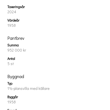
Taxeringsår
2024
Värdeår
1958
Pantbrev
Summa
952 000 kr
Antal
5 st
Byggnad
Typ
1½-plansvilla med källare
Byggår
1958