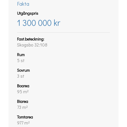
Fakta
Utgångspris
1 300 000 kr
Fast.beteckning:
Skogsbo 32:108
Rum
5 st
Sovrum
3 st
Boarea
95 m²
Biarea
73 m²
Tomtarea
977 m²