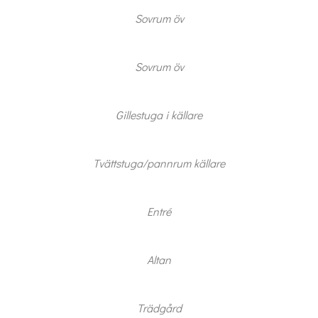
Sovrum öv
Jag är intresserad
Jag vill gå på visning
Sovrum öv
Jag
skulle
också
vilja få
Gillestuga i källare
min
bostad
värderad
Tvättstuga/pannrum källare
Entré
Altan
Trädgård